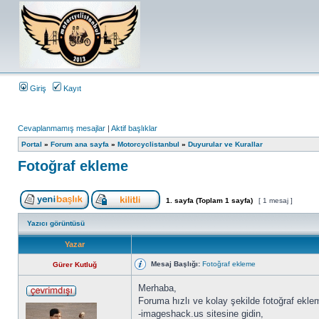
Giriş
Kayıt
Cevaplanmamış mesajlar
|
Aktif başlıklar
Portal
»
Forum ana sayfa
»
Motorcyclistanbul
»
Duyurular ve Kurallar
Fotoğraf ekleme
1
. sayfa (Toplam
1
sayfa)
[ 1 mesaj ]
Yazıcı görüntüsü
Yazar
Mesaj Başlığı:
Fotoğraf ekleme
Gürer Kutluğ
Merhaba,
Foruma hızlı ve kolay şekilde fotoğraf ekle
-imageshack.us sitesine gidin,