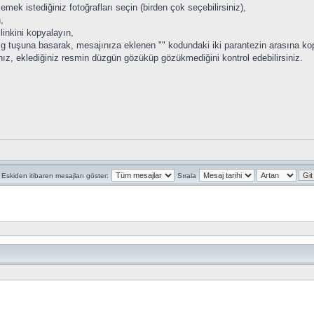
ek istediğiniz fotoğrafları seçin (birden çok seçebilirsiniz),
,
 linkini kopyalayın,
 tuşuna basarak, mesajınıza eklenen "" kodundaki iki parantezin arasına kop
z, eklediğiniz resmin düzgün gözüküp gözükmediğini kontrol edebilirsiniz.
Eskiden itibaren mesajları göster:
Sırala