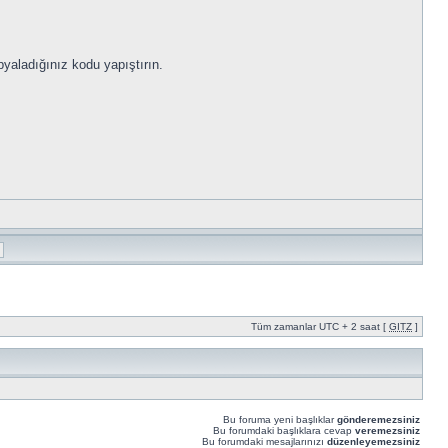
yaladığınız kodu yapıştırın.
Tüm zamanlar UTC + 2 saat [
GITZ
]
Bu foruma yeni başlıklar
gönderemezsiniz
Bu forumdaki başlıklara cevap
veremezsiniz
Bu forumdaki mesajlarınızı
düzenleyemezsiniz