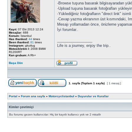
-Browse tuşuna basarak bilgisayaradan yüklem
-Upload tuşuna basarak fotoğrafları yükleyin
-Yüklediğiniz fotoğrafların "direct link" isimli
-Cevap yazma ekranının üst kısmındaki, Img
Mesajı yollamadan önce, önizleme yaparsanı
İyi forumlar..
Kayıt:
07 Eki 2013 12:24
Mesajlar:
688
Konum:
İstanbul
Has thanked:
44
times
_________________
Been thanked:
81
times
Life is a journey, enjoy the trip..
Instagram:
gkutlug
Motosikletim I:
2008 BMW
R1200RT
Kan grubum:
A Rh+
Başa Dön
1
. sayfa (Toplam
1
sayfa)
[ 1 mesaj ]
Portal
»
Forum ana sayfa
»
Motorcyclistanbul
»
Duyurular ve Kurallar
Kimler çevrimiçi
Bu forumu gezen kullanıcılar: Hiç bir kayıtlı kullanıcı yok ve 2 misafir